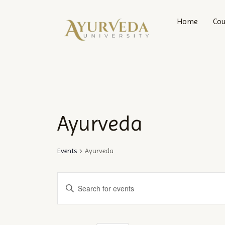
Skip
to
Home
Cou
content
Ayurveda
Events
Ayurveda
Events
Enter
Keyword.
Search
Search