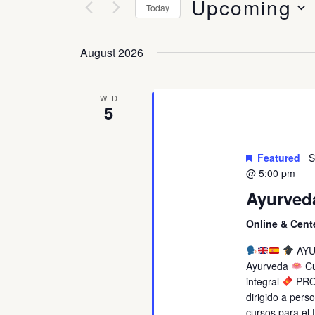
Upcoming
And
for
Today
Events
Select
Views
by
August 2026
date.
Keyword.
Navigation
Ayurveda
WED
5
Oficial
3
years
Featured
S
course
@ 5:00 pm
Ayurveda
Online & Cent
AYUR
Ayurveda
Cu
integral
PRO
dirigido a pers
cursos para el 